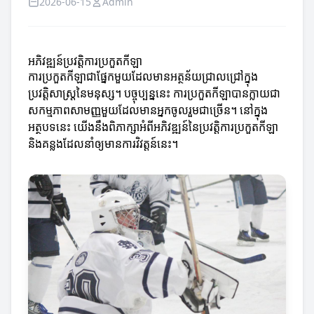
2026-06-15
Admin
អភិវឌ្ឍន៍ប្រវត្តិការប្រកួតកីឡា
ការប្រកួតកីឡាជាផ្នែកមួយដែលមានអត្ថន័យជ្រាលជ្រៅក្នុង
ប្រវត្តិសាស្ត្រនៃមនុស្ស។ បច្ចុប្បន្ននេះ ការប្រកួតកីឡាបានក្លាយជា
សកម្មភាពសាមញ្ញមួយដែលមានអ្នកចូលរួមជាច្រើន។ នៅក្នុង
អត្ថបទនេះ យើងនឹងពិភាក្សាអំពីអភិវឌ្ឍន៍នៃប្រវត្តិការប្រកួតកីឡា
និងគន្លងដែលនាំឲ្យមានការវិវត្តន៍នេះ។