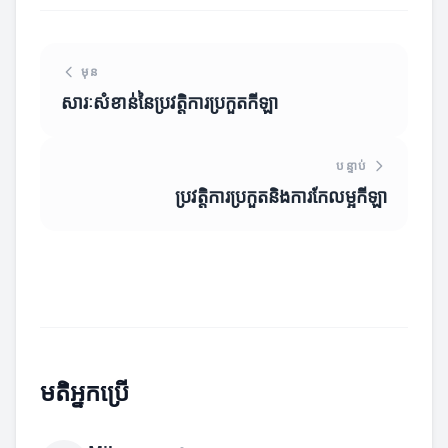
មុន
សារៈសំខាន់នៃប្រវត្តិការប្រកួតកីឡា
បន្ទាប់
ប្រវត្តិការប្រកួតនិងការកែលម្អកីឡា
មតិអ្នកប្រើ