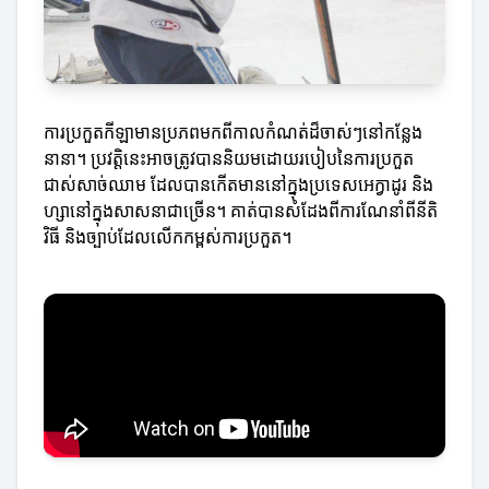
ការប្រកួតកីឡាមានប្រភពមកពីកាលកំណត់ដ៏ចាស់ៗនៅកន្លែង
នានា។ ប្រវត្តិនេះអាចត្រូវបាននិយមដោយរបៀបនៃការប្រកួត
ជាស់សាច់ឈាម ដែលបានកើតមាននៅក្នុងប្រទេសអេក្វាដូរ និង
ហ្សានៅក្នុងសាសនាជាច្រើន។ គាត់បានសំដែងពីការណែនាំពីនីតិ
វិធី និងច្បាប់ដែលលើកកម្ពស់ការប្រកួត។