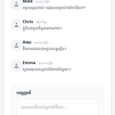
Mike
មុននេះបន្តិច
អត្ថបទល្អណាស់! អរគុណសម្រាប់ការចែករំលែក។
Chris
ម្សិលមិញ
ខ្ញុំពិតជាចូលចិត្តអានវាណាស់។
Alex
មុននេះបន្តិច
នឹងតាមដានរាល់អត្ថបទបន្តទៀត។
Emma
មុននេះបន្តិច
សូមអរគុណសម្រាប់ព័ត៌មានដ៏ល្អនេះ។
បញ្ចេញមតិ