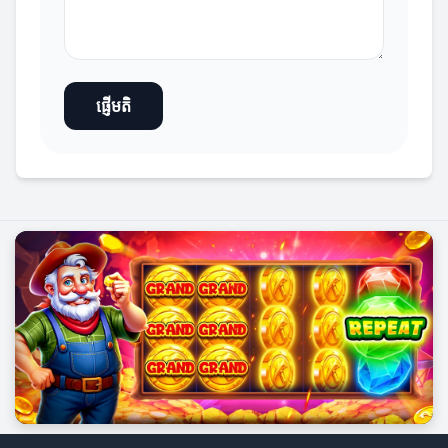
ផ្ញើមតិ