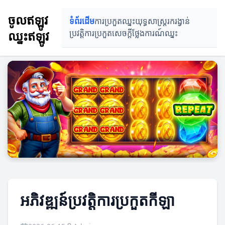
ចូលឥឡូវ
ទំព័រដើម
ការប្រកួតឈ្នះ
យុទ្ធសាស្ត្ររករង្វាន់
ឈ្នះឥឡូវ
ប្រវត្តិការប្រកួត
សេចក្ដីថ្លែងការណ៍ឈ្នះ
អភិវឌ្ឍន៍ប្រវត្តិការប្រកួតកីឡា