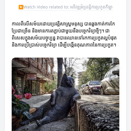
▶
Watch Video related to: អភិវឌ្ឍន៍ប្រវត្តិការប្រកួតកីឡា
កាលពីលើសម័យដោយប្រវត្តិសាស្ត្រមនុស្ស បានឆ្លងកាត់ការកែ
ប្រែជាច្រើន និងមានការតភ្ជាប់ជាមួយនឹងបច្ចេកវិទ្យាថ្មីៗ។ ជា
ពិសេសក្នុងសម័យបច្ចុប្បន្ន វាបានឈានទៅរកការប្រកួតល្អបំផុត
និងការប្រើប្រាស់បច្ចេកវិទ្យា ដើម្បីបង្កើនគុណភាពនៃការប្រកួត។