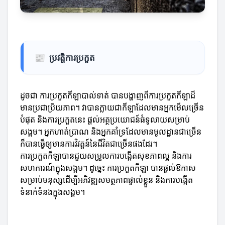
📰
ប្រវត្តិការប្រកួត
ដូចជា ការប្រកួតកីឡាបាល់ទាត់ បានបង្ហាញពីការប្រកួតកីឡាដ៏
មានប្រជាប្រិយភាព។ វាបានក្លាយជាកីឡាដែលមានអ្នកមើលច្រើន
បំផុត និងការប្រកួតនេះ ផ្តល់អត្ថប្រយោជន៍ធំទូលាយសម្រាប់
សង្គម។ អ្នកហាត់ប្រាណ និងអ្នកគាំទ្រដែលមានមូលដ្ឋានជាច្រើន
ក៏បានធ្វើឲ្យមានការវិវត្តន៍នៃជីវិតជាច្រើនផងដែរ។
ការប្រកួតកីឡាបានជួយសម្រួលការបង្កើតសុខភាពល្អ និងការ
សហការណ៍ក្នុងសង្គម។ ដូច្នេះ ការប្រកួតកីឡា បានផ្ដល់ឱកាស
សម្រាប់មនុស្សដើម្បីអភិវឌ្ឍសមត្ថភាពផ្ទាល់ខ្លួន និងការបង្កើត
ទំនាក់ទំនងក្នុងសង្គម។