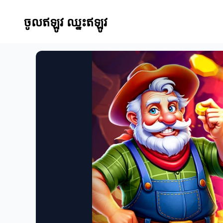
ចូលឥឡូវ ឈ្នះឥឡូវ