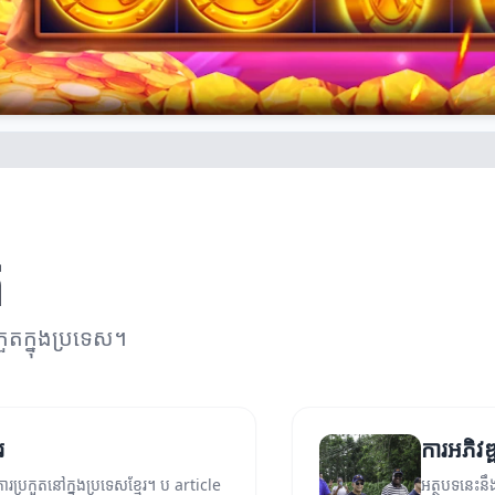
ត
រកួតក្នុងប្រទេស។
រ
ការអភិវឌ្ឍ
ការប្រកួតនៅក្នុងប្រទេសខ្មែរ។ ប article
អត្ថបទនេះនឹងព