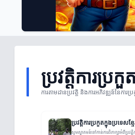
ប្រវត្តិការប្រកួ
ការតាមដានប្រវត្តិ និងការអភិវឌ្ឍន៍នៃការប្
ប្រវត្តិការប្រកួតក្នុងប្រទេសខ្មែ
សូមស្វាគមន៍ទៅកាន់ការពិភាក្សាអំពីប្រវត្តិ