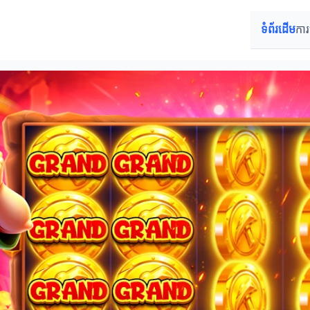
ទំព័រដើម
ការ