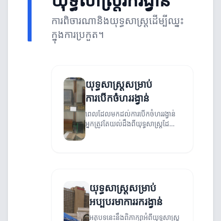
ការពិចារណានិងយុទ្ធសាស្ត្រដើម្បីឈ្នះ
ក្នុងការប្រកួត។
យុទ្ធសាស្ត្រសម្រាប់
ការបើកចំហររង្វាន់
ពេលដែលមកដល់ការបើកចំហររង្វាន់
អ្នកត្រូវតែយល់ដឹងពីយុទ្ធសាស្ត្រដែល
អាចជួយអ្នកបង្កើនចំណូលគ្រប់យ៉ាង។
យុទ្ធសាស្ត្រសម្រាប់
អប្បបរមាការរករង្វាន់
អត្ថបទនេះនឹងពិភាក្សាអំពីយុទ្ធសាស្ត្រ