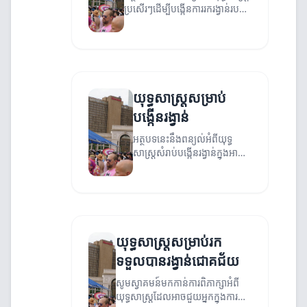
ប្រសើរៗដើម្បីបង្កើនការរករង្វាន់របស់
អ្នកក្នុងអាជីវកម្ម។
យុទ្ធសាស្ត្រសម្រាប់
បង្កើនរង្វាន់
អត្ថបទនេះនឹងពន្យល់អំពីយុទ្ធ
សាស្ត្រសំរាប់បង្កើនរង្វាន់ក្នុងអាជីវ
កម្ម។
យុទ្ធសាស្ត្រសម្រាប់រក
ទទួលបានរង្វាន់ជោគជ័យ
សូមស្វាគមន៍មកកាន់ការពិភាក្សាអំពី
យុទ្ធសាស្ត្រដែលអាចជួយអ្នកក្នុងការ