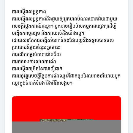
ការបង្កើតសម្ពន្ធភាព
ការបង្កើតសម្ពន្ធភាពនឹងជួយឱ្យអ្នកមានបំណងជោគជ័យជាមួយ
សេចក្ដីថ្លែងការណ៍ឈ្នះ។ អ្នកអាចរៀបចំសកម្មភាពផ្សេងៗដើម្បី
បង្កើតការចូលរួម និងការយល់ដឹងយ៉ាងល្អ។
ដោយសារតែការបង្កើតទំនាក់ទំនងដែលល្អនឹងទទួលបានផល
ប្រយោជន៍មួយចំនួន រួមមាន:
ការលើកកម្ពស់ភាពជោគជ័យ
ការកសាងការសហការណ៍
ការបង្កើតកម្រិតនៃការជឿជាក់
ការអនុវត្តសេចក្ដីថ្លែងការណ៍ឈ្នះគឺជាគន្លងដែលអាចនាំអោយអ្នក
ឈ្នះក្នុងទំនាក់ទំនង និងជីវិតសង្គម។