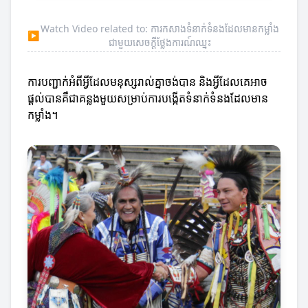
Watch Video related to: ការកសាងទំនាក់ទំនងដែលមានកម្លាំង
▶
ជាមួយសេចក្ដីថ្លែងការណ៍ឈ្នះ
ការបញ្ជាក់អំពីអ្វីដែលមនុស្សរាល់គ្នាចង់បាន និងអ្វីដែលគេអាច
ផ្តល់បានគឺជាគន្លងមួយសម្រាប់ការបង្កើតទំនាក់ទំនងដែលមាន
កម្លាំង។