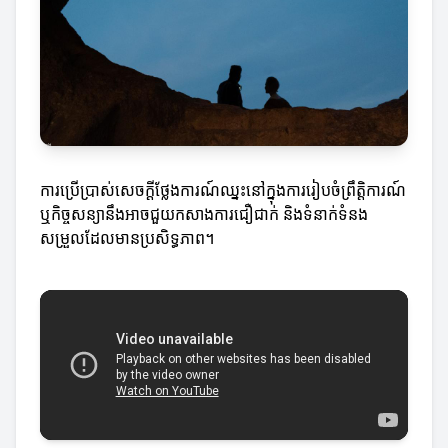
ការប្រើប្រាស់សេចក្ដីថ្លែងការណ៍ឈ្នះនៅក្នុងការរៀបចំព្រឹត្តិការណ៍
ឬកិច្ចសន្យានឹងអាចជួយកសាងការជឿជាក់ និងទំនាក់ទំនង
សម្រួលដែលមានប្រសិទ្ធភាព។