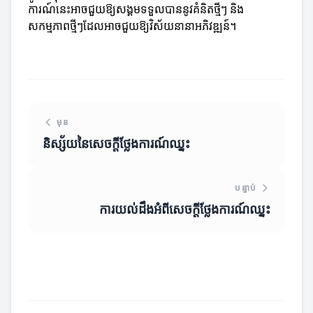
ការណ៍នេះអាចជួយឱ្យសង្គមទទួលបាននូវគំនិតថ្មីៗ និង
សកម្មភាពថ្មីៗដែលអាចជួយឱ្យវិស័យនានាអភិវឌ្ឍន៍។
មុន
និស្ស័យនៃសេចក្ដីថ្លែងការណ៍ឈ្នះ
បន្ទាប់
ការយល់ដឹងអំពីសេចក្ដីថ្លែងការណ៍ឈ្នះ