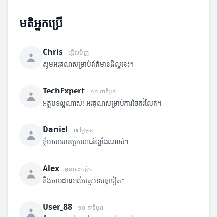
មតិអ្នកប្រើ
Chris
ម្សិលមិញ
សូមអរគុណសម្រាប់ព័ត៌មានដ៏ល្អនេះ។
TechExpert
១០ នាទីមុន
អត្ថបទល្អណាស់! អរគុណសម្រាប់ការចែករំលែក។
Daniel
៣ ថ្ងៃមុន
ខ្លឹមសារមានប្រយោជន៍ខ្លាំងណាស់។
Alex
មុននេះបន្តិច
នឹងតាមដានរាល់អត្ថបទបន្តទៀត។
User_88
១០ នាទីមុន