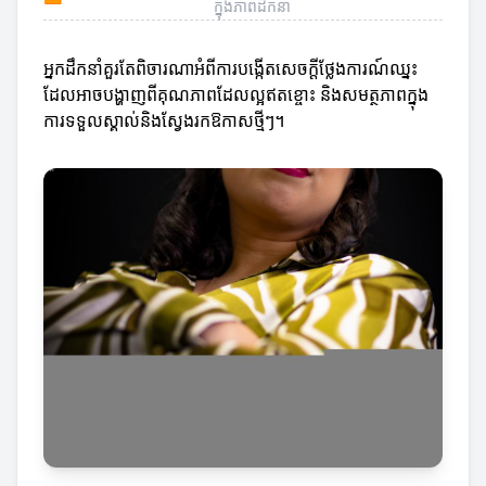
ក្នុងភាពដឹកនាំ
អ្នកដឹកនាំគួរតែពិចារណាអំពីការបង្កើតសេចក្ដីថ្លែងការណ៍ឈ្នះ
ដែលអាចបង្ហាញពីគុណភាពដែលល្អឥតខ្ចោះ និងសមត្ថភាពក្នុង
ការទទួលស្គាល់និងស្វែងរកឱកាសថ្មីៗ។