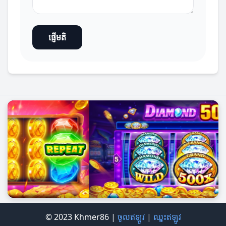
ផ្ញើមតិ
© 2023 Khmer86 |
ចូលឥឡូវ
|
ឈ្នះឥឡូវ