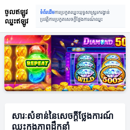
ចូលឥឡូវ
ទំព័រដើម
ការប្រកួតឈ្នះ
យុទ្ធសាស្ត្ររករង្វាន់
ឈ្នះឥឡូវ
ប្រវត្តិការប្រកួត
សេចក្ដីថ្លែងការណ៍ឈ្នះ
សារៈសំខាន់នៃសេចក្ដីថ្លែងការណ៍
ឈ្នះក្នុងភាពដឹកនាំ