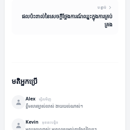
បន្ទាប់
ផលប៉ះពាល់នៃសេចក្ដីថ្លែងការណ៍ឈ្នះក្នុងការគ្រប់
គ្រង
មតិអ្នកប្រើ
Alex
ម្សិលមិញ
ខ្លឹមសារច្បាស់លាស់ ងាយយល់ណាស់។
Kevin
មុននេះបន្តិច
អត្ថបទល្អណាស់! អរគុណសម្រាប់ការចែករំលែក។