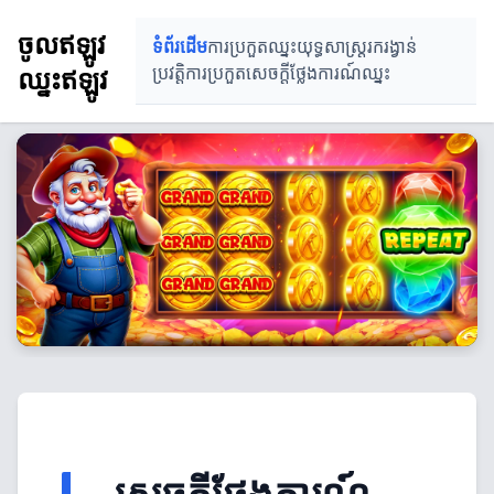
ចូលឥឡូវ
ទំព័រដើម
ការប្រកួតឈ្នះ
យុទ្ធសាស្ត្ររករង្វាន់
ឈ្នះឥឡូវ
ប្រវត្តិការប្រកួត
សេចក្ដីថ្លែងការណ៍ឈ្នះ
សេចក្ដីថ្លែងការណ៍