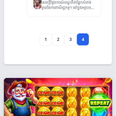
សេចក្ដីថ្លែងការណ៍ឈ្នះគឺជាផ្នែកសំខាន់
មួយនៃការពាណិជ្ជកម្ម។ នៅក្នុងអត្ថបទ
នេះ យើងនឹងពិចារណាពីវិធីសាស្រ្តផ្សេងៗ
ក្នុងការសរសេរពាណិជ្ជកម្មសេចក្ដីថ្លែង
ការណ៍ឈ្នះ។
1
2
3
4