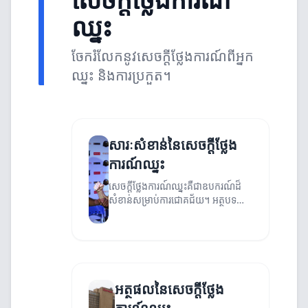
ឈ្នះ
ចែករំលែកនូវសេចក្ដីថ្លែងការណ៍ពីអ្នក
ឈ្នះ និងការប្រកួត។
សារៈសំខាន់នៃសេចក្ដីថ្លែង
ការណ៍ឈ្នះ
សេចក្ដីថ្លែងការណ៍ឈ្នះគឺជាឧបករណ៍ដ៏
សំខាន់សម្រាប់ការជោគជ័យ។ អត្ថបទនេះ
នឹងពន្យល់អំពីសារៈសំខាន់នៃសេចក្ដីថ្លែង
ការណ៍ឈ្នះ និងធ្វើដូចម្តេចដែលអាចជួយ
ធ្វើឱ្យមានភាពជោគជ័យ។
អត្ថផលនៃសេចក្ដីថ្លែង