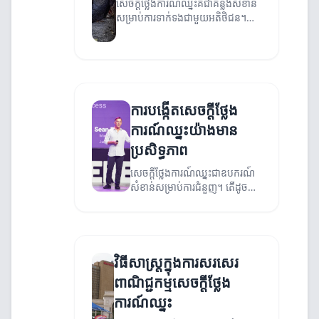
សេចក្ដីថ្លែងការណ៍ឈ្នះគឺជាគន្លងសំខាន់
សម្រាប់ការទាក់ទងជាមួយអតិថិជន។
ក្នុងអត្ថបទនេះ យើងនឹងពិភាក្សាអំពីវិធី
បង្កើនសេចក្ដីថ្លែងការណ៍ឈ្នះរបស់អ្នក។
ការបង្កើតសេចក្ដីថ្លែង
ការណ៍ឈ្នះយ៉ាងមាន
ប្រសិទ្ធភាព
សេចក្ដីថ្លែងការណ៍ឈ្នះជាឧបករណ៍
សំខាន់សម្រាប់ការជំនួញ។ តើដូច
ម្តេចដើម្បីបង្កើតវា។
វិធីសាស្រ្តក្នុងការសរសេរ
ពាណិជ្ជកម្មសេចក្ដីថ្លែង
ការណ៍ឈ្នះ