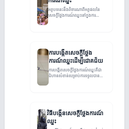
ការណ៍ឈ្នះ
អត្ថបទនេះនឹងពិចារណាពីអត្ថផលនៃ
សេចក្ដីថ្លែងការណ៍ឈ្នះនៅក្នុងការ
រីកចម្រើននៃអាជីវកម្ម និងការបង្កើត
ទំនាក់ទំនងជាមួយអតិថិជន។
ការបង្កើតសេចក្ដីថ្លែង
ការណ៍ឈ្នះដើម្បីជោគជ័យ
ការបង្កើតសេចក្ដីថ្លែងការណ៍ឈ្នះគឺជា
ជំហានសំខាន់សម្រាប់ការទទួលបាន
ជោគជ័យក្នុងការជួបប្រទៈជាមួយអតិថិ
ជននិងសហការី។
វិធីបង្កើនសេចក្ដីថ្លែងការណ៍
ឈ្នះ