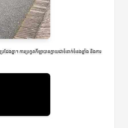
រជែងគ្នា។ ការប្រកួតកីឡាបានក្លាយជាទំនាក់ទំនងខ្លាំង និងការ