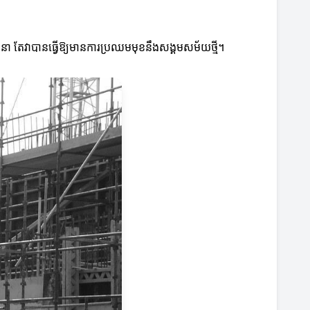
នា តែវាបានធ្វើឱ្យមានការប្រឈមមុខនឹងសង្គមសម័យថ្មី។