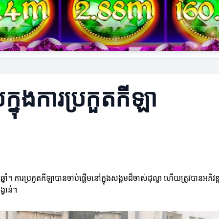
លក្នុងការប្រកួតកីឡា
ឆ្នាំ។ ការប្រកួតកីឡាបានចាប់ផ្តើមនៅក្នុងសង្គមដ៏ចាស់ដុល្លា ហើយត្រូវបានអភិវ
្វាន់។