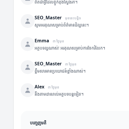
ពិតជាអ្វីដែលខ្ញុំកំពុងស្វែងរក។
SEO_Master
មុននេះបន្តិច
សូមអរគុណសម្រាប់ព័ត៌មានដ៏ល្អនេះ។
Emma
៣ ថ្ងៃមុន
អត្ថបទល្អណាស់! អរគុណសម្រាប់ការចែករំលែក។
SEO_Master
៣ ថ្ងៃមុន
ខ្លឹមសារមានប្រយោជន៍ខ្លាំងណាស់។
Alex
៣ ថ្ងៃមុន
នឹងតាមដានរាល់អត្ថបទបន្តទៀត។
បញ្ចេញមតិ