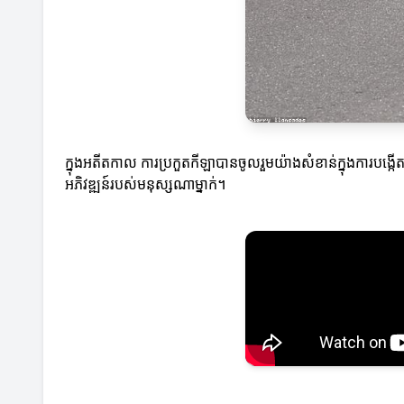
ក្នុងអតីតកាល ការប្រកួតកីឡាបានចូលរួមយ៉ាងសំខាន់ក្នុងការបង្កើ
អភិវឌ្ឍន៍របស់មនុស្សណាម្នាក់។