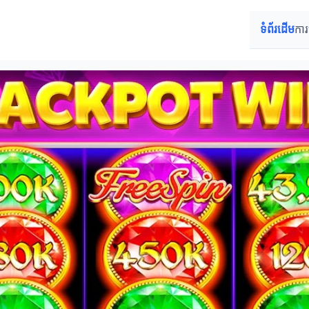
ទំព័រដើម
ការ