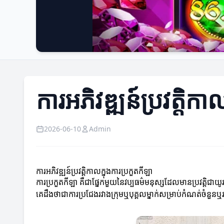
ការអភិវឌ្ឍន៍ប្រវត្តិកា
2026-06-10
Admin
ការអភិវឌ្ឍន៍ប្រវត្តិកាលក្នុងការប្រកួតកីឡា
ការប្រកួតកីឡា គឺជាផ្នែកមួយនៃវប្បធម៌មនុស្សដែលមានប្រវត្តិជាយូរ
គេដឹងថាជាការប្រជែងរវាងក្រុមឬបុគ្គលម្នាក់សម្រាប់កំណត់ចំនួនឬរង