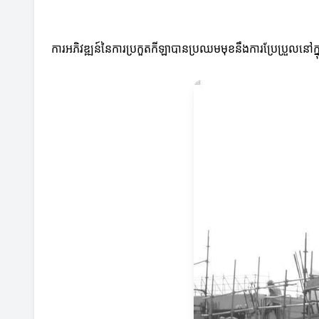
ការអភិវឌ្ឍន៍នៃការប្រកួតកីឡាបានប្រឈមមុខនឹងការប្រែប្រួលនៅ