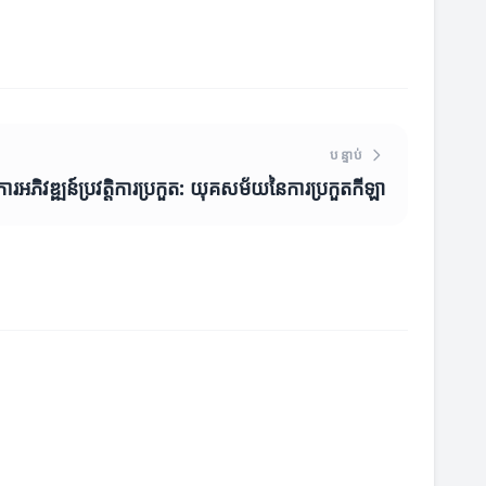
បន្ទាប់
ការអភិវឌ្ឍន៍ប្រវត្តិការប្រកួត: យុគសម័យនៃការប្រកួតកីឡា