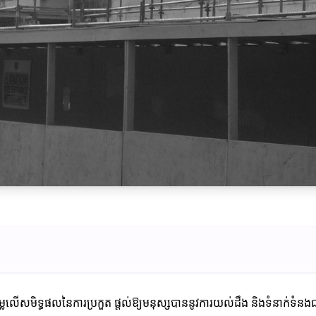
លើសមិទ្ធផលនៃការប្រកួត ផ្តល់ឱ្យមនុស្សបាននូវការយល់ដឹង និងទំនាក់ទំនងជាល្អ។ 