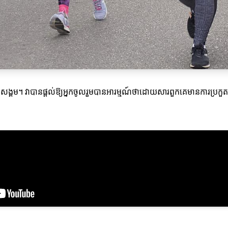
តសង្គម។ វាបានផ្តល់ឱ្យអ្នកចូលរួមបានអារម្មណ៍ថាដោយសារពួកគេមានការប្រកួតប្