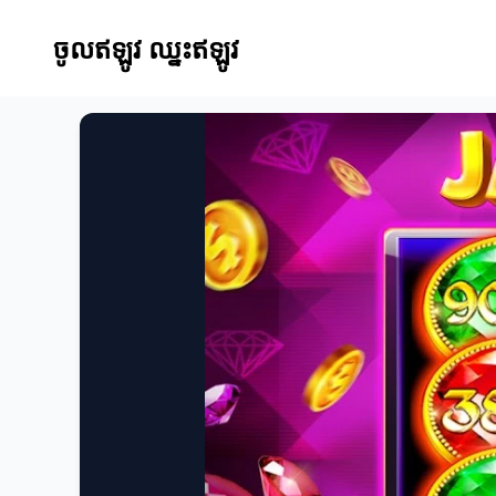
ចូលឥឡូវ ឈ្នះឥឡូវ