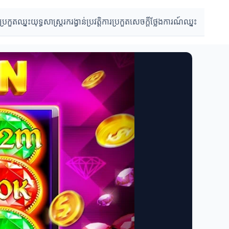
ប្រកួតឈ្នះ
យុទ្ធសាស្ត្ររករង្វាន់
ប្រវត្តិការប្រកួត
សេចក្ដីថ្លែងការណ៍ឈ្នះ