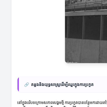
🔗
គន្លងនិងយុទ្ធសាស្ត្រដើម្បីឈ្នះក្នុងការប្រកួត
នៅក្នុងបរិបទក្រោមសភាពសង្គមថ្មី ការប្រកួតបានបន្ថែមការវាយតម្លៃ