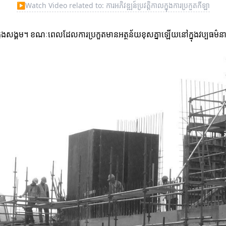
▶
Watch Video related to: ការអភិវឌ្ឍន៍ប្រវត្តិកាលក្នុងការប្រកួតកីឡា
ក្នុងសង្គម។ ខណៈពេលដែលការប្រកួតមានអត្ថន័យខុសគ្នាឡើយនៅក្នុងវប្បធម៌នា