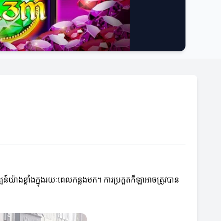
ឌ្ឍន៍យ៉ាងខ្លាំងក្នុងរយៈពេលកន្លងមក។ ការប្រកួតកីឡាអាចត្រូវបាន