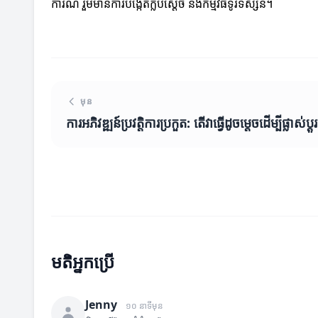
ការណ៏ រួមមានការបង្កើតក្លិបស្ដេច និងកម្មវិធីទូរទស្សន៍។
មុន
ការអភិវឌ្ឍន៍ប្រវត្តិការប្រកួត: តើវាធ្វើដូចម្តេចដើម្បីផ្លាស់ប្ត
មតិអ្នកប្រើ
Jenny
១០ នាទីមុន