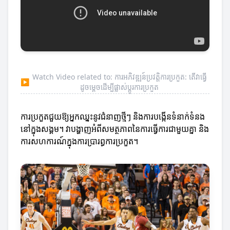
Watch Video related to: ការអភិវឌ្ឍន៍ប្រវត្តិការប្រកួត: តើវាធ្វើ
▶
ដូចម្តេចដើម្បីផ្លាស់ប្តូរការប្រកួត
ការប្រកួតជួយឱ្យអ្នកឈ្នះនូវជំនាញថ្មីៗ និងការបង្កើនទំនាក់ទំនង
នៅក្នុងសង្គម។ វាបង្ហាញអំពីសមត្ថភាពនៃការធ្វើការជាមួយគ្នា និង
ការសហការណ៍ក្នុងការប្រារព្ធការប្រកួត។