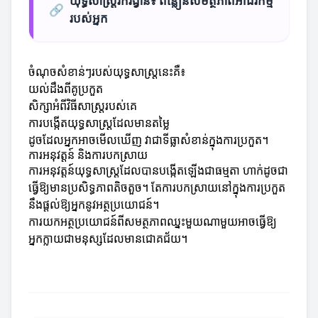
យុទ្ធសាស្ត្ររករង្វាន់៖ ពន្លឿនសមត្ថភាពអាជីវកម្ម
🔗
របស់អ្នក
ចំណុចសំខាន់ៗរបស់យុទ្ធសាស្ត្រនេះគឺ៖
យល់ដឹងពីគូប្រកួត
សិក្សាអំពីវិធីសាស្រ្តរបស់គេ
ការបង្កើតយុទ្ធសាស្ត្រដែលមានតម្លៃ
ដូចដែលអ្នកអាចមើលឃើញ វាជាទីធ្លាសំខាន់ក្នុងការប្រកួត។
ការអនុវត្តន៍ និងការបកស្រាយ
ការអនុវត្តន៍យុទ្ធសាស្ត្រដែលបានបង្កើតឡើងជាធម្មតា ហាក់ដូចជា
ធ្វើឱ្យមានប្រសិទ្ធភាពតិចតួច។ តែការបកស្រាយនៅក្នុងការប្រកួត
នឹងផ្តល់ឱ្យអ្នកនូវអត្ថប្រយោជន៍។
ការយកអត្ថប្រយោជន៍ពីសមត្ថភាពឈ្នះមួយណាមួយអាចធ្វើឱ្យ
អ្នកក្លាយជាមនុស្សដែលមានជោគជ័យ។