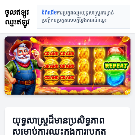
ចូលឥឡូវ
ទំព័រដើម
ការប្រកួតឈ្នះ
យុទ្ធសាស្ត្ររករង្វាន់
ឈ្នះឥឡូវ
ប្រវត្តិការប្រកួត
សេចក្ដីថ្លែងការណ៍ឈ្នះ
យុទ្ធសាស្ត្រដ៏មានប្រសិទ្ធភាព
សម្រាប់ការឈ្នះក្នុងការប្រកួត