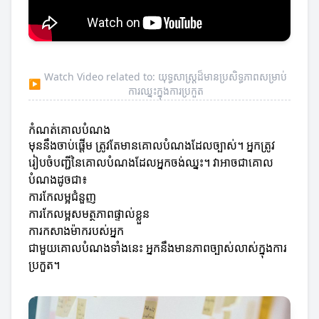
Watch Video related to: យុទ្ធសាស្ត្រដ៏មានប្រសិទ្ធភាពសម្រាប់
▶
ការឈ្នះក្នុងការប្រកួត
កំណត់គោលបំណង
មុននឹងចាប់ផ្តើម ត្រូវតែមានគោលបំណងដែលច្បាស់។ អ្នកត្រូវ
រៀបចំបញ្ជីនៃគោលបំណងដែលអ្នកចង់ឈ្នះ។ វាអាចជាគោល
បំណងដូចជា៖
ការកែលម្អជំនួញ
ការកែលម្អសមត្ថភាពផ្ទាល់ខ្លួន
ការកសាងម៉ាករបស់អ្នក
ជាមួយគោលបំណងទាំងនេះ អ្នកនឹងមានភាពច្បាស់លាស់ក្នុងការ
ប្រកួត។