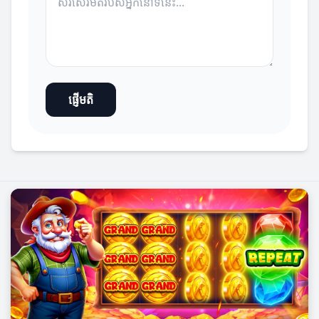
ផ្ញើមតិ