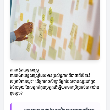
ការបង្កើតយុទ្ធសាស្ត្រ
ការបង្កើតយុទ្ធសាស្ត្រដែលមានប្រសិទ្ធភាពគឺជាភាគីសំខាន់
សម្រាប់ការឈ្នះ។ តើអ្នកអាចសិក្សាពីអ្នកដែលបានឈ្នះនៅក្នុង
វិស័យមួយ ដែលអ្នកកំពុងប្រកួតដើម្បីយកមកប្រើប្រាស់បានយ៉ាង
ដូចម្តេច?