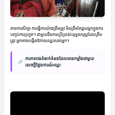
តាមការសិក្សា ការធ្វើការ​យ៉ាងត្រឹមត្រូវ មិនត្រឹមតែជួយអ្នកក្នុងការ
បញ្ចប់ការប្រកួត។ ជាមួយនឹងការប្រើប្រាស់យុទ្ធសាស្ត្រដែលត្រឹម
ត្រូវ អ្នកអាចបង្កើនឱកាសឈ្នះរបស់អ្នក។
ការកសាងទំនាក់ទំនងដែលមានកម្លាំងជាមួយ
🔗
សេចក្ដីថ្លែងការណ៍ឈ្នះ