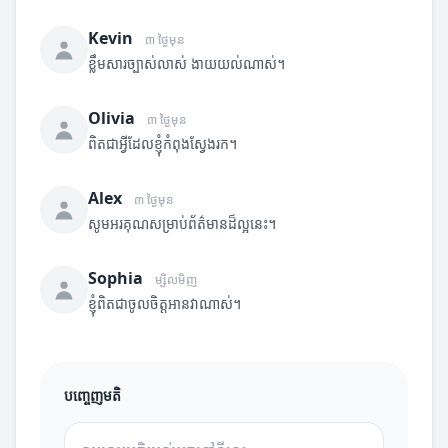
Kevin
៣ ថ្ងៃមុន
ខ្លឹមសារច្បាស់លាស់ ងាយយល់ណាស់។
Olivia
៣ ថ្ងៃមុន
ពិតជាអ្វីដែលខ្ញុំកំពុងស្វែងរក។
Alex
៣ ថ្ងៃមុន
សូមអរគុណសម្រាប់ព័ត៌មានដ៏ល្អនេះ។
Sophia
ម្សិលមិញ
ខ្ញុំពិតជាចូលចិត្តអានវាណាស់។
បញ្ចេញមតិ