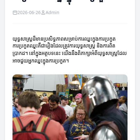
2026-06-26
Admin
យុទ្ធសាស្ត្រដ៏មានប្រសិទ្ធភាពសម្រាប់ការឈ្នះក្នុងការប្រកួត
ការប្រកួតឈ្នះគឺជារឿងដែលត្រូវការយុទ្ធសាស្ត្រ និងការពិត
ប្រាកដ។ នៅក្នុងអត្ថបទនេះ យើងនឹងពិភាក្សាអំពីយុទ្ធសាស្ត្រដែល
អាចជួយអ្នកឈ្នះក្នុងការប្រកួត។