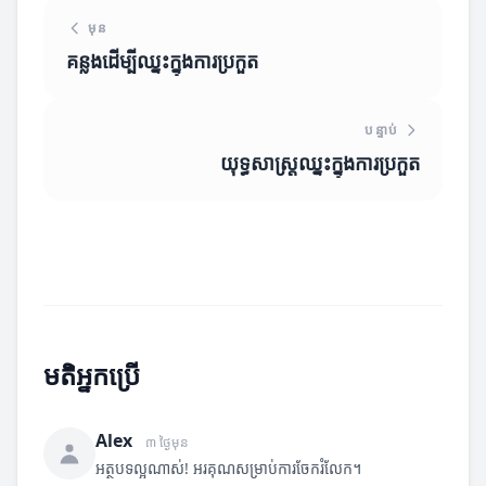
មុន
គន្លងដើម្បីឈ្នះក្នុងការប្រកួត
បន្ទាប់
យុទ្ធសាស្ត្រឈ្នះក្នុងការប្រកួត
មតិអ្នកប្រើ
Alex
៣ ថ្ងៃមុន
អត្ថបទល្អណាស់! អរគុណសម្រាប់ការចែករំលែក។