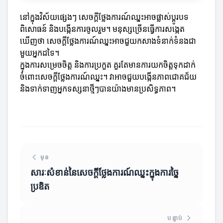
នៅក្នុងវិស័យផ្សេងៗ សេចក្ដីថ្លែងការណ៍ឈ្នះអាចផ្លាស់ប្តូរបទ
ពិសោធន៍ និងបង្កើនការចូលរួម។ មនុស្សច្រើនធ្វើការសង្កេត
ឃើញថា សេចក្ដីថ្លែងការណ៍ឈ្នះអាចជួយកសាងទំនាក់ទំនងជា
មួយអ្នកដទៃ។
ក្នុងការសម្រេចចិត្ត និងការប្រកួត គួរតែមានការយកចិត្តទុកដាក់
ចំពោះសេចក្ដីថ្លែងការណ៍ឈ្នះ។ វាអាចជួយបង្កើនភាពជោគជ័យ
និងទាក់ទាញអ្នកទស្សនាថ្មីៗបានយ៉ាងមានប្រសិទ្ធភាព។
មុន
សារៈសំខាន់នៃសេចក្ដីថ្លែងការណ៍ឈ្នះក្នុងការច្នៃ
ប្រឌិត
បន្ទាប់