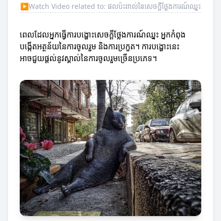
▶
Watch Video related to: ផលប៉ះពាល់នៃសេចក្ដីថ្លែងការណ៍ឈ្នះ
ពេលដែលអ្នកធ្វើការបង្ហោះសេចក្ដីថ្លែងការណ៍ឈ្នះ អ្នកកំពុង
បង្កើតអត្ថន័យនៃការចូលរួម និងការប្រកួត។ ការបង្ហោះនេះ
អាចជួយផ្តល់នូវស្គាល់នៃការចូលរួមច្រើនប្រភេទ។